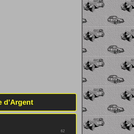
e d'Argent
62