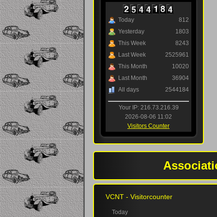
Today
812
Yesterday
1803
This Week
8243
Last Week
2525961
This Month
10020
Last Month
36904
All days
2544184
Your IP: 216.73.216.39
2026-08-06 11:02
Visitors Counter
Associati
VCNT - Visitorcounter
Today