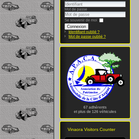
Mot de passe
Se souvenir de moi
Connexion
Identifiant oublié ?
Mot de passe oublié ?
67 adhérents
et plus de 126 véhicules
Vinaora Visitors Counter