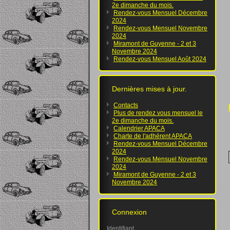
2e dimanche du mois.
Rendez-vous Mensuel Décembre
2024
Rendez-vous Mensuel Novembre
2024
Miramont de Guyenne - 2 et 3
Novembre 2024
Rendez-vous Mensuel Août 2024
Dernières mises à jour.
Contacts
Plus de rendez vous mensuel le
2e dimanche du mois.
Calendrier APACA
Charte de l'adhérent APACA
Rendez-vous Mensuel Décembre
2024
Rendez-vous Mensuel Novembre
2024
Miramont de Guyenne - 2 et 3
Novembre 2024
Connexion
Identifiant