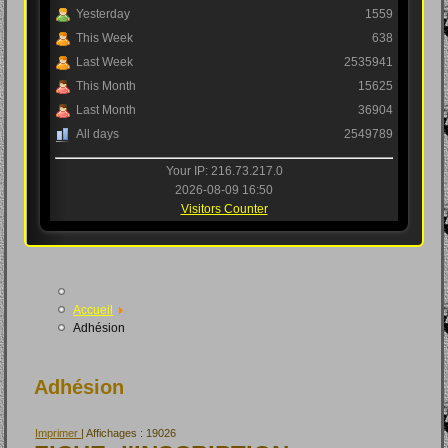
Yesterday
1559
This Week
638
Last Week
2535941
This Month
15625
Last Month
36904
All days
2549789
Your IP: 216.73.217.0
2026-08-09 16:50
Visitors Counter
Accueil
Adhésion
Adhésion
Imprimer
| Affichages : 19026