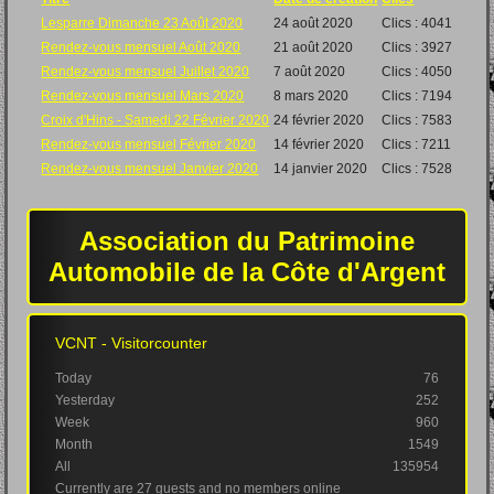
Lesparre Dimanche 23 Août 2020
24 août 2020
Clics : 4041
Rendez-vous mensuel Août 2020
21 août 2020
Clics : 3927
Rendez-vous mensuel Juillet 2020
7 août 2020
Clics : 4050
Rendez-vous mensuel Mars 2020
8 mars 2020
Clics : 7194
Croix d'Hins - Samedi 22 Février 2020
24 février 2020
Clics : 7583
Rendez-vous mensuel Février 2020
14 février 2020
Clics : 7211
Rendez-vous mensuel Janvier 2020
14 janvier 2020
Clics : 7528
Association du Patrimoine
Automobile de la Côte d'Argent
VCNT - Visitorcounter
Today
76
Yesterday
252
Week
960
Month
1549
All
135954
Currently are 27 guests and no members online