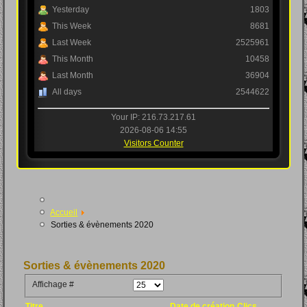
Yesterday
1803
This Week
8681
Last Week
2525961
This Month
10458
Last Month
36904
All days
2544622
Your IP: 216.73.217.61
2026-08-06 14:55
Visitors Counter
Accueil
Sorties & évènements 2020
Sorties & évènements 2020
Affichage #
Titre
Date de création
Clics