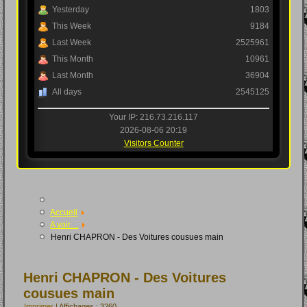
Yesterday
1803
This Week
9184
Last Week
2525961
This Month
10961
Last Month
36904
All days
2545125
Your IP: 216.73.216.117
2026-08-06 20:19
Visitors Counter
Accueil
A voir....
Henri CHAPRON - Des Voitures cousues main
Henri CHAPRON - Des Voitures
cousues main
Imprimer
| Affichages : 3260