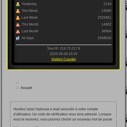
Yesterday
2144
This Week
13085
Last Week
2525961
This Month
14862
Last Month
36904
All days
2549026
Your IP: 216.73.217.8
2026-08-08 20:30
Visitors Counter
Accueil
Veuillez saisir l'adresse e-mail associée à votre compte
d'utilisateur. Un code de vérification vous sera adressé. Lorsque
vous le recevrez, vous pourrez choisir un nouveau mot de passe