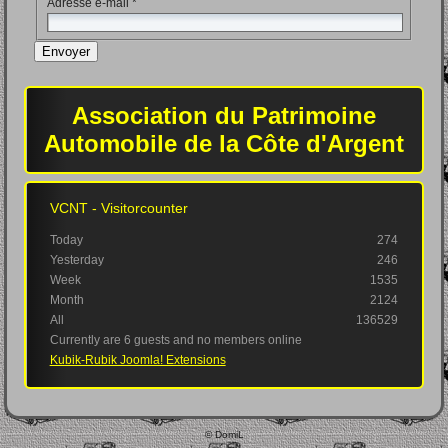
Adresse e-mail
*
Envoyer
Association du Patrimoine
Automobile de la Côte d'Argent
VCNT - Visitorcounter
Today
274
Yesterday
246
Week
1535
Month
2124
All
136529
Currently are 6 guests and no members online
Kubik-Rubik Joomla! Extensions
© DomiL