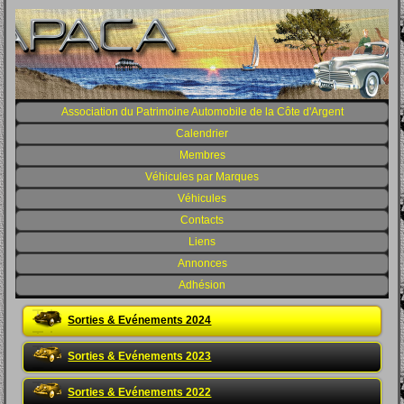
Association du Patrimoine Automobile de la Côte d'Argent
Calendrier
Membres
Véhicules par Marques
Véhicules
Contacts
Liens
Annonces
Adhésion
Sorties & Evénements 2024
Sorties & Evénements 2023
Sorties & Evénements 2022