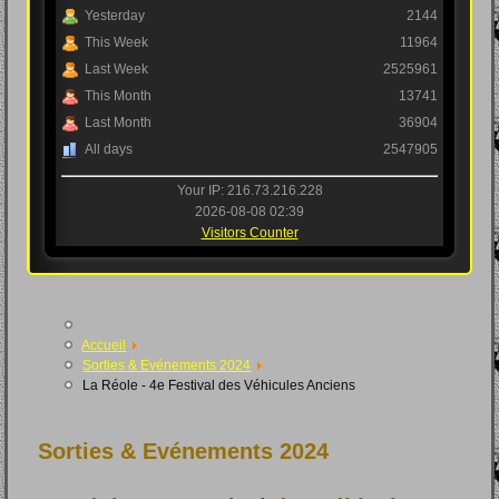
Yesterday
2144
This Week
11964
Last Week
2525961
This Month
13741
Last Month
36904
All days
2547905
Your IP: 216.73.216.228
2026-08-08 02:39
Visitors Counter
Accueil
Sorties & Evénements 2024
La Réole - 4e Festival des Véhicules Anciens
Sorties & Evénements 2024