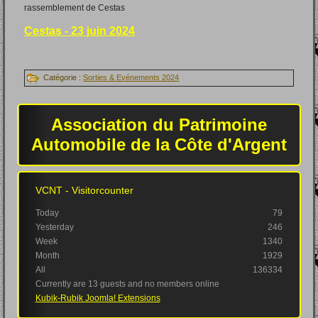
rassemblement de Cestas
Cestas - 23 juin 2024
Catégorie :
Sorties & Evénements 2024
Association du Patrimoine
Automobile de la Côte d'Argent
VCNT - Visitorcounter
Today
79
Yesterday
246
Week
1340
Month
1929
All
136334
Currently are 13 guests and no members online
Kubik-Rubik Joomla! Extensions